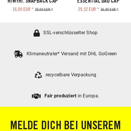
HIWYHI. SNAPBACK CAP
ESSENTIAL DAD CAP
16,00 EUR *
29,52 EUR *
20,00 EUR *
36,90 EUR *
SSL-verschlüsselter Shop
Klimaneutraler* Versand mit DHL GoGreen
recycelbare Verpackung
Fair produziert
in Europa.
MELDE DICH BEI UNSEREM