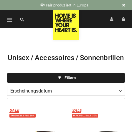
Fair produziert
in Europa.
Unisex
/
Accessoires
/
Sonnenbrillen
Filtern
SALE
SALE
FAREWELL SALE 30%
FAREWELL SALE 30%